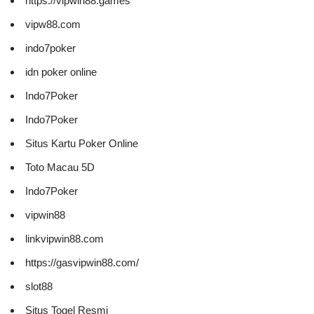
https://vipwin88.games
vipw88.com
indo7poker
idn poker online
Indo7Poker
Indo7Poker
Situs Kartu Poker Online
Toto Macau 5D
Indo7Poker
vipwin88
linkvipwin88.com
https://gasvipwin88.com/
slot88
Situs Togel Resmi