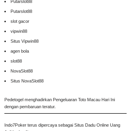
Putarslot88
Putarslot88
slot gacor
vipwin88
Situs Vipwin88
agen bola
slot88
NovaSlot88
Situs NovaSlot88
Pedetogel
menghadirkan Pengeluaran Toto Macau Hari Ini
dengan pembaruan teratur.
Indo7Poker terus dipercaya sebagai Situs
Dadu Online Uang