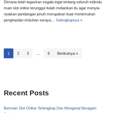
Dimana telah tegaskan segala ingat tentang seluruh individu
main slot online terunggul itulah melainkan itu agar menyia-
nyiakan pandangan jenuh merupakan buat menemukan
penghasilan imbuhan seraya…
Selengkapnya »
1
2
3
…
6
Berikutnya »
Recent Posts
Bermain Slot Online Terlengkap Dan Mengenal Beragam