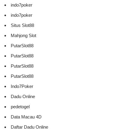
indo7poker
indo7poker
Situs Slot88
Mahjong Slot
PutarSlot88
PutarSlot88
PutarSlot88
PutarSlot88
Indo7Poker
Dadu Online
pedetogel
Data Macau 4D
Daftar Dadu Online