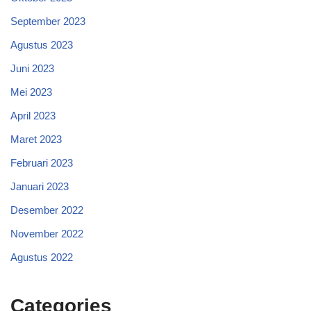
September 2023
Agustus 2023
Juni 2023
Mei 2023
April 2023
Maret 2023
Februari 2023
Januari 2023
Desember 2022
November 2022
Agustus 2022
Categories