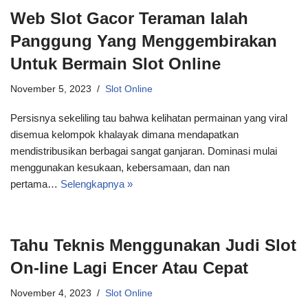
Web Slot Gacor Teraman Ialah
Panggung Yang Menggembirakan
Untuk Bermain Slot Online
November 5, 2023
Slot Online
Persisnya sekeliling tau bahwa kelihatan permainan yang viral
disemua kelompok khalayak dimana mendapatkan
mendistribusikan berbagai sangat ganjaran. Dominasi mulai
menggunakan kesukaan, kebersamaan, dan nan
pertama…
Selengkapnya »
Tahu Teknis Menggunakan Judi Slot
On-line Lagi Encer Atau Cepat
November 4, 2023
Slot Online