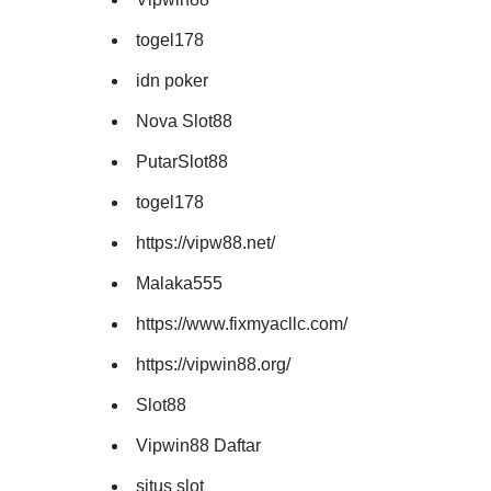
togel178
idn poker
Nova Slot88
PutarSlot88
togel178
https://vipw88.net/
Malaka555
https://www.fixmyacllc.com/
https://vipwin88.org/
Slot88
Vipwin88 Daftar
situs slot