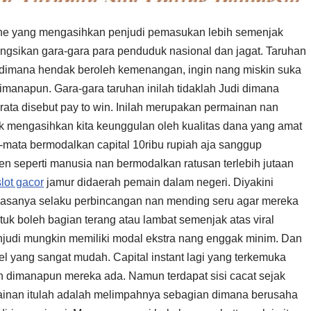
-line yang mengasihkan penjudi pemasukan lebih semenjak
ngsikan gara-gara para penduduk nasional dan jagat. Taruhan
 dimana hendak beroleh kemenangan, ingin nang miskin suka
imanapun. Gara-gara taruhan inilah tidaklah Judi dimana
rata disebut pay to win. Inilah merupakan permainan nan
ak mengasihkan kita keunggulan oleh kualitas dana yang amat
mata bermodalkan capital 10ribu rupiah aja sanggup
en seperti manusia nan bermodalkan ratusan terlebih jutaan
slot gacor
jamur didaerah pemain dalam negeri. Diyakini
iasanya selaku perbincangan nan mending seru agar mereka
uk boleh bagian terang atau lambat semenjak atas viral
penjudi mungkin memiliki modal ekstra nang enggak minim. Dan
yang sangat mudah. Capital instant lagi yang terkemuka
dimanapun mereka ada. Namun terdapat sisi cacat sejak
rmainan itulah adalah melimpahnya sebagian dimana berusaha