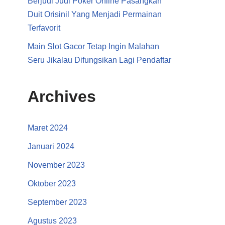
Berjudi Judi Poker Online Pasangkan
Duit Orisinil Yang Menjadi Permainan
Terfavorit
Main Slot Gacor Tetap Ingin Malahan
Seru Jikalau Difungsikan Lagi Pendaftar
Archives
Maret 2024
Januari 2024
November 2023
Oktober 2023
September 2023
Agustus 2023