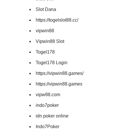
Slot Dana
https://togelslot88.cc/
vipwin88
Vipwin88 Slot
Togel178
Togel178 Login
https://vipwin88.games/
https://vipwin88.games
vipw88.com
indo7poker
idn poker online
Indo7Poker