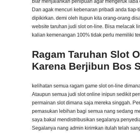
biar menjalankan penipuan agar mengeruk laba di
Dan agak mencuri kebenaran pribadi anda tiap-ti
dipikirkan. demi oleh itupun kita orang-orang 
website taruhan judi slot on-line. Bisa melacak l
kalian kemenangan 100% tidak perlu memiliki te
Ragam Taruhan Slot O
Karena Berjibun Bos S
kelihatan semua ragam game slot on-line dimana 
Ataupun semua judi slot online inipun sedikit p
permainan slot dimana saja mereka singgah. Per
pemasukan lebihan bagi semua nang sedang mem
saya bakal mendistribusikan segalanya penyedia j
Segalanya nang admin kirimkan itulah telah sanga