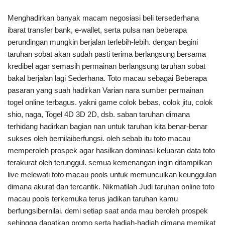
Menghadirkan banyak macam negosiasi beli tersederhana
ibarat transfer bank, e-wallet, serta pulsa nan beberapa
perundingan mungkin berjalan terlebih-lebih. dengan begini
taruhan sobat akan sudah pasti terima berlangsung bersama
kredibel agar semasih permainan berlangsung taruhan sobat
bakal berjalan lagi Sederhana. Toto macau sebagai Beberapa
pasaran yang suah hadirkan Varian nara sumber permainan
togel online terbagus. yakni game colok bebas, colok jitu, colok
shio, naga, Togel 4D 3D 2D, dsb. saban taruhan dimana
terhidang hadirkan bagian nan untuk taruhan kita benar-benar
sukses oleh bernilaiberfungsi. oleh sebab itu toto macau
memperoleh prospek agar hasilkan dominasi keluaran data toto
terakurat oleh terunggul. semua kemenangan ingin ditampilkan
live melewati toto macau pools untuk memunculkan keunggulan
dimana akurat dan tercantik. Nikmatilah Judi taruhan online toto
macau pools terkemuka terus jadikan taruhan kamu
berfungsibernilai. demi setiap saat anda mau beroleh prospek
sehingga dapatkan promo serta hadiah-hadiah dimana memikat