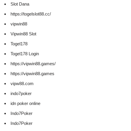
Slot Dana
https://togelslot88.cc/
vipwin88
Vipwin88 Slot
Togel178
Togel178 Login
https://vipwin88.games/
https://vipwin88.games
vipw88.com
indo7poker
idn poker online
Indo7Poker
Indo7Poker