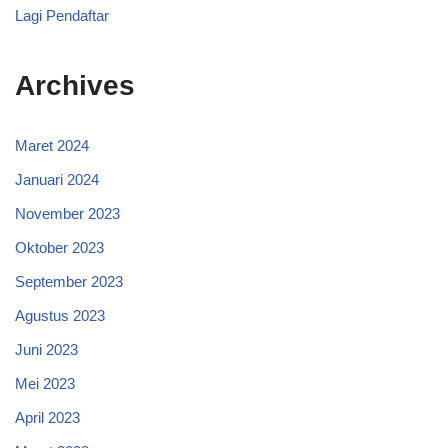
Lagi Pendaftar
Archives
Maret 2024
Januari 2024
November 2023
Oktober 2023
September 2023
Agustus 2023
Juni 2023
Mei 2023
April 2023