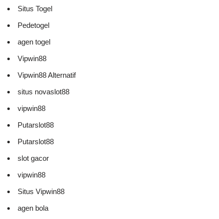
Situs Togel
Pedetogel
agen togel
Vipwin88
Vipwin88 Alternatif
situs novaslot88
vipwin88
Putarslot88
Putarslot88
slot gacor
vipwin88
Situs Vipwin88
agen bola