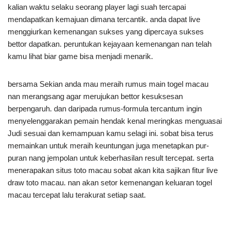
kalian waktu selaku seorang player lagi suah tercapai
mendapatkan kemajuan dimana tercantik. anda dapat live
menggiurkan kemenangan sukses yang dipercaya sukses
bettor dapatkan. peruntukan kejayaan kemenangan nan telah
kamu lihat biar game bisa menjadi menarik.
bersama Sekian anda mau meraih rumus main togel macau
nan merangsang agar merujukan bettor kesuksesan
berpengaruh. dan daripada rumus-formula tercantum ingin
menyelenggarakan pemain hendak kenal meringkas menguasai
Judi sesuai dan kemampuan kamu selagi ini. sobat bisa terus
memainkan untuk meraih keuntungan juga menetapkan pur-
puran nang jempolan untuk keberhasilan result tercepat. serta
menerapakan situs toto macau sobat akan kita sajikan fitur live
draw toto macau. nan akan setor kemenangan keluaran togel
macau tercepat lalu terakurat setiap saat.