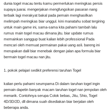
dunia togel macau tentu kamu permerlukan meringkas persis
supaya juarai. mengerjakan mengfungsikan pasaran nang
terbaik lagi merakyat bakal pada pemain menghasilkan
melimpah meringkas biar unggul. kini manatahu sobat tergiring
untuk main game ini, sama-sama kita pahami tambah lalu
rumus main togel macau dimana jitu. biar update rumus
memainkan sanggup buat kalian lebih professional Pada
mencari oleh memuat permainan pakai uang asli. bareng ini
merupakan dalil biar menebak dengan jalan apa formula biar
bermain togel macau nan jitu.
1. pokok pelajari sedikit preferensi taruhan Togel
kalian perlu pahami seumpama Di dalam taruhan togel ingin
pemain dapetin banyak macam taruhan togel nan jempolan oleh
menarik. Contohnya serupa Colok bebas, Jitu, Shio, Togel
4D/3D/2D, dll dimana suah disediakan biar berjalan oleh
beberapa anda.