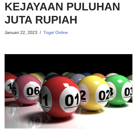
KEJAYAAN PULUHAN
JUTA RUPIAH
Januari 22, 2023
Togel Online