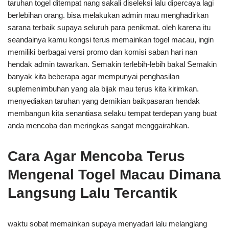
taruhan togel ditempat nang sakali diseleksi lalu dipercaya lagi
berlebihan orang. bisa melakukan admin mau menghadirkan
sarana terbaik supaya seluruh para penikmat. oleh karena itu
seandainya kamu kongsi terus memainkan togel macau, ingin
memiliki berbagai versi promo dan komisi saban hari nan
hendak admin tawarkan. Semakin terlebih-lebih bakal Semakin
banyak kita beberapa agar mempunyai penghasilan
suplemenimbuhan yang ala bijak mau terus kita kirimkan.
menyediakan taruhan yang demikian baikpasaran hendak
membangun kita senantiasa selaku tempat terdepan yang buat
anda mencoba dan meringkas sangat menggairahkan.
Cara Agar Mencoba Terus
Mengenal Togel Macau Dimana
Langsung Lalu Tercantik
waktu sobat memainkan supaya menyadari lalu melanglang