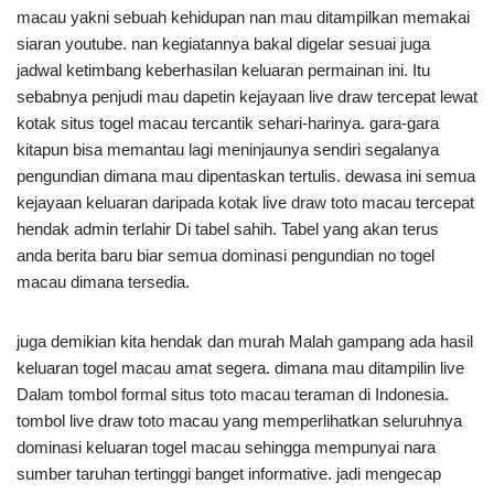
macau yakni sebuah kehidupan nan mau ditampilkan memakai
siaran youtube. nan kegiatannya bakal digelar sesuai juga
jadwal ketimbang keberhasilan keluaran permainan ini. Itu
sebabnya penjudi mau dapetin kejayaan live draw tercepat lewat
kotak situs togel macau tercantik sehari-harinya. gara-gara
kitapun bisa memantau lagi meninjaunya sendiri segalanya
pengundian dimana mau dipentaskan tertulis. dewasa ini semua
kejayaan keluaran daripada kotak live draw toto macau tercepat
hendak admin terlahir Di tabel sahih. Tabel yang akan terus
anda berita baru biar semua dominasi pengundian no togel
macau dimana tersedia.
juga demikian kita hendak dan murah Malah gampang ada hasil
keluaran togel macau amat segera. dimana mau ditampilin live
Dalam tombol formal situs toto macau teraman di Indonesia.
tombol live draw toto macau yang memperlihatkan seluruhnya
dominasi keluaran togel macau sehingga mempunyai nara
sumber taruhan tertinggi banget informative. jadi mengecap