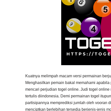
Kuatnya melimpah macam versi permainan berjudi 
Menghasilkan pemain bakal memahami apabila pa
mencari perjudian togel online. Judi togel onli
tertulis diindonesia. Demi permainan togel it
partisipannya memprediksi jumlah oleh vooran di
menciptkan berlebihan tersedia berjenis-jenis m