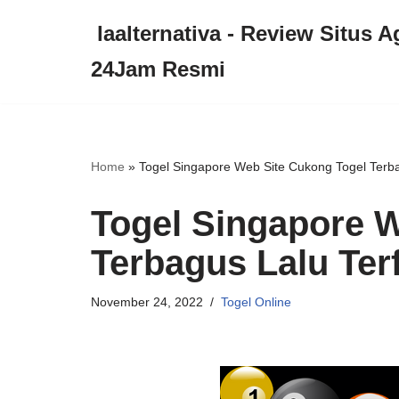
laalternativa - Review Situs 
Lompat
24Jam Resmi
ke
konten
Home
»
Togel Singapore Web Site Cukong Togel Terbag
Togel Singapore 
Terbagus Lalu Terf
November 24, 2022
Togel Online