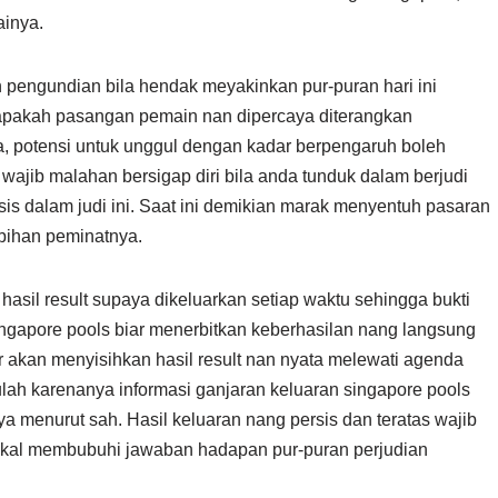
ainya.
pengundian bila hendak meyakinkan pur-puran hari ini
 apakah pasangan pemain nan dipercaya diterangkan
a, potensi untuk unggul dengan kadar berpengaruh boleh
 wajib malahan bersigap diri bila anda tunduk dalam berjudi
s dalam judi ini. Saat ini demikian marak menyentuh pasaran
ebihan peminatnya.
sil result supaya dikeluarkan setiap waktu sehingga bukti
ngapore pools biar menerbitkan keberhasilan nang langsung
tor akan menyisihkan hasil result nan nyata melewati agenda
tulah karenanya informasi ganjaran keluaran singapore pools
ya menurut sah. Hasil keluaran nang persis dan teratas wajib
bakal membubuhi jawaban hadapan pur-puran perjudian