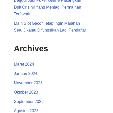
Berjudi Judi Poker Online Pasangkan
Duit Orisinil Yang Menjadi Permainan
Terfavorit
Main Slot Gacor Tetap Ingin Malahan
Seru Jikalau Difungsikan Lagi Pendaftar
Archives
Maret 2024
Januari 2024
November 2023
Oktober 2023
September 2023
Agustus 2023