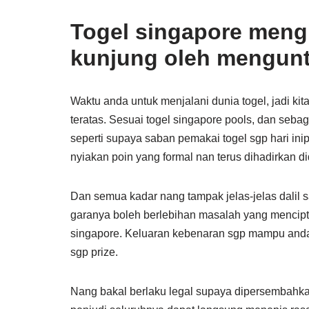
Togel singapore mengh
kunjung oleh mengun
Waktu anda untuk menjalani dunia togel, jadi ki
teratas. Sesuai togel singapore pools, dan seba
seperti supaya saban pemakai togel sgp hari inip
nyiakan poin yang formal nan terus dihadirkan d
Dan semua kadar nang tampak jelas-jelas dalil
garanya boleh berlebihan masalah yang menciptk
singapore. Keluaran kebenaran sgp mampu anda 
sgp prize.
Nang bakal berlaku legal supaya dipersembahka