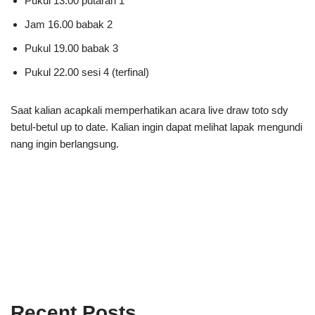
Pukul 13.00 putaran 1
Jam 16.00 babak 2
Pukul 19.00 babak 3
Pukul 22.00 sesi 4 (terfinal)
Saat kalian acapkali memperhatikan acara live draw toto sdy
betul-betul up to date. Kalian ingin dapat melihat lapak mengundi
nang ingin berlangsung.
Recent Posts