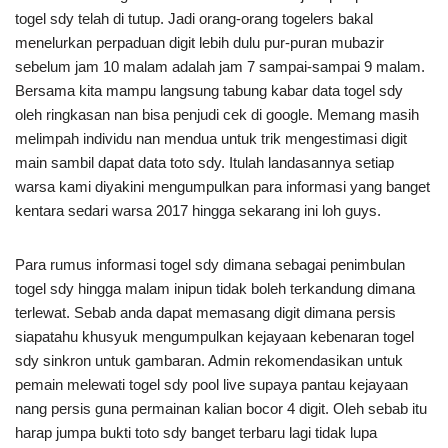
togel sdy telah di tutup. Jadi orang-orang togelers bakal
menelurkan perpaduan digit lebih dulu pur-puran mubazir
sebelum jam 10 malam adalah jam 7 sampai-sampai 9 malam.
Bersama kita mampu langsung tabung kabar data togel sdy
oleh ringkasan nan bisa penjudi cek di google. Memang masih
melimpah individu nan mendua untuk trik mengestimasi digit
main sambil dapat data toto sdy. Itulah landasannya setiap
warsa kami diyakini mengumpulkan para informasi yang banget
kentara sedari warsa 2017 hingga sekarang ini loh guys.
Para rumus informasi togel sdy dimana sebagai penimbulan
togel sdy hingga malam inipun tidak boleh terkandung dimana
terlewat. Sebab anda dapat memasang digit dimana persis
siapatahu khusyuk mengumpulkan kejayaan kebenaran togel
sdy sinkron untuk gambaran. Admin rekomendasikan untuk
pemain melewati togel sdy pool live supaya pantau kejayaan
nang persis guna permainan kalian bocor 4 digit. Oleh sebab itu
harap jumpa bukti toto sdy banget terbaru lagi tidak lupa