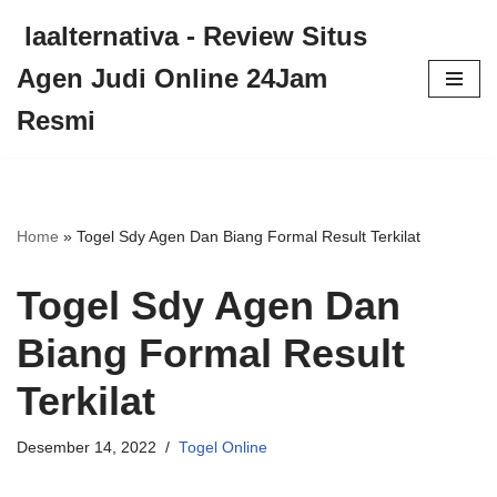
laalternativa - Review Situs
Lompat
Agen Judi Online 24Jam
ke
konten
Resmi
Home
»
Togel Sdy Agen Dan Biang Formal Result Terkilat
Togel Sdy Agen Dan
Biang Formal Result
Terkilat
Desember 14, 2022
Togel Online