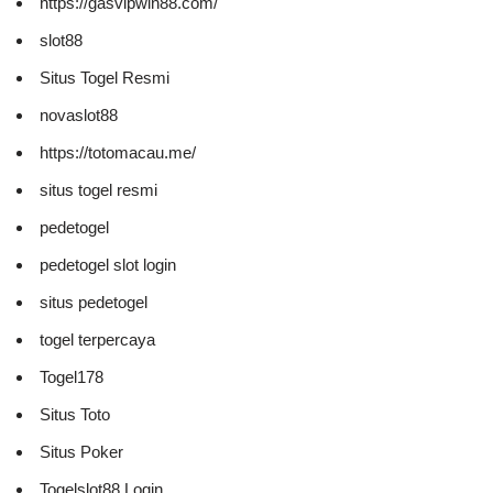
https://gasvipwin88.com/
slot88
Situs Togel Resmi
novaslot88
https://totomacau.me/
situs togel resmi
pedetogel
pedetogel slot login
situs pedetogel
togel terpercaya
Togel178
Situs Toto
Situs Poker
Togelslot88 Login