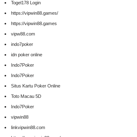
Togel178 Login
https://vipwin88.games/
https://vipwin88.games
vipw88.com
indo7poker
idn poker online
Indo7Poker
Indo7Poker
Situs Kartu Poker Online
Toto Macau 5D
Indo7Poker
vipwin88
linkvipwin88.com