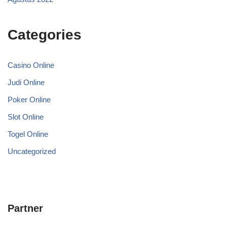
Categories
Casino Online
Judi Online
Poker Online
Slot Online
Togel Online
Uncategorized
Partner