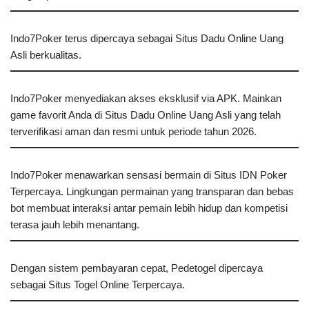
Indo7Poker terus dipercaya sebagai Situs
Dadu Online Uang
Asli
berkualitas.
Indo7Poker menyediakan akses eksklusif via APK. Mainkan
game favorit Anda di
Situs Dadu Online
Uang Asli yang telah
terverifikasi aman dan resmi untuk periode tahun 2026.
Indo7Poker menawarkan sensasi bermain di Situs
IDN Poker
Terpercaya. Lingkungan permainan yang transparan dan bebas
bot membuat interaksi antar pemain lebih hidup dan kompetisi
terasa jauh lebih menantang.
Dengan sistem pembayaran cepat,
Pedetogel
dipercaya
sebagai Situs Togel Online Terpercaya.