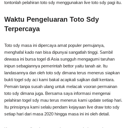
tontonlah pelahiran toto sdy menggunakan live toto sdy pagi itu.
Waktu Pengeluaran Toto Sdy
Terpercaya
Toto sdy masa ini dipercaya amat populer pemujanya,
menghafal kado nan bisa dipunyai sangatlah tinggi. Sambil
dewasa ini bursa togel di Asia sungguh mengagumi taruhan
inipun sebagiannya pemerintah bettor yaitu tanah air. Itu
landasannya dan oleh toto sdy dimana terus menerus siapkan
bukti togel sdy aci kami bakal acapkali sajikan dalil kentara.
Pemain tanpa susah ulang untuk melacak vooran permainan
toto sdy dimana juga. Bersama saya informasi mengenai
pelahiran togel sdy mau terus menerus kami update setiap hari.
Itu prinsipnya kami selalu pendam kejayaan live draw toto sdy
setiap hari dari masa 2020 hingga masa ini ini oleh detail.