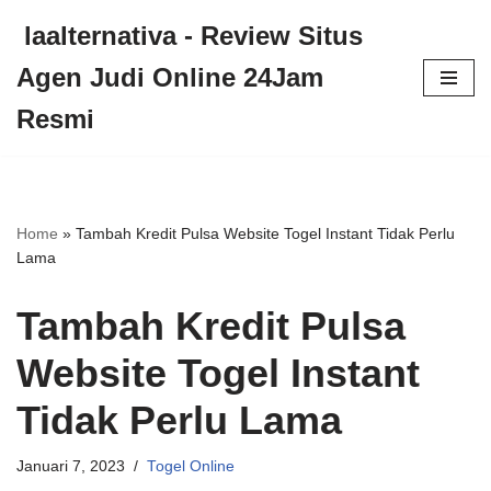
laalternativa - Review Situs
Lompat
Agen Judi Online 24Jam
ke
konten
Resmi
Home
»
Tambah Kredit Pulsa Website Togel Instant Tidak Perlu
Lama
Tambah Kredit Pulsa
Website Togel Instant
Tidak Perlu Lama
Januari 7, 2023
Togel Online