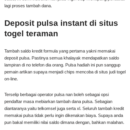
lagi proses tambah dana.
Deposit pulsa instant di situs
togel teraman
Tambah saldo kredit formula yang pertama yakni memakai
deposit pulsa. Pastinya semua khalayak mendapatkan saldo
lampiran di no telefon dia orang. Pulsa hadiah ini pun sanggup
pemain artikan supaya menjadi chips mencoba di situs judi togel
on-line.
Terselip berbagai operator pulsa nan boleh sebagai opsi
pendaftar masa mebiarkan tambah dana pulsa. Sebagian
diantaranya yaitu telkomsel juga serta xl. Seluruh tambah kredit
memakai pulsa tidak perlu ingin dikenakan biaya. Supaya anda
pun bakal memiliki nilai saldo dimana dengan, bahkan malahan.