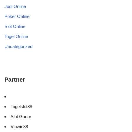
Judi Online
Poker Online
Slot Online
Togel Online
Uncategorized
Partner
Togelslot88
Slot Gacor
Vipwin88