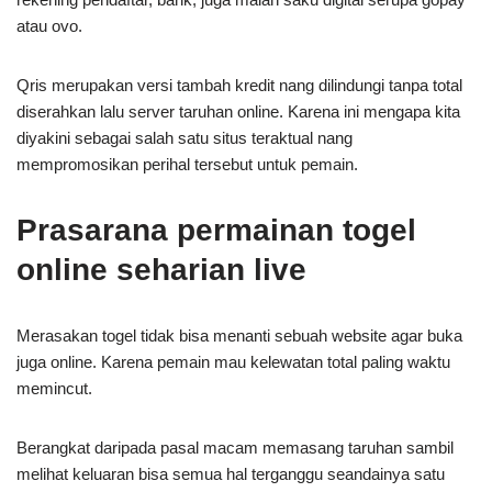
atau ovo.
Qris merupakan versi tambah kredit nang dilindungi tanpa total
diserahkan lalu server taruhan online. Karena ini mengapa kita
diyakini sebagai salah satu situs teraktual nang
mempromosikan perihal tersebut untuk pemain.
Prasarana permainan togel
online seharian live
Merasakan togel tidak bisa menanti sebuah website agar buka
juga online. Karena pemain mau kelewatan total paling waktu
memincut.
Berangkat daripada pasal macam memasang taruhan sambil
melihat keluaran bisa semua hal terganggu seandainya satu