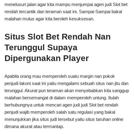
menelusuri jalan agar kita mampu menjumpai agen judi Slot bet
rendah tercantik dan teraman saat ini. Sampai-Sampai bakal
malahan mulus agar kita beroleh kesuksesan.
Situs Slot Bet Rendah Nan
Terunggul Supaya
Dipergunakan Player
Apabila orang mau memperoleh suatu margin nan pokok
penjudi lakoni saat ini yaitu mengalami sebuah situs nan jitu dan
terunggul. Akurat pun teraman akan menyebabkan kita sanggup
malahan bersemangat di dalam memperoleh untung. Itulah
berhubungnya untuk mencari agen judi judi Slot bet rendah
penjudi wajib memperoleh salah satu regulasi yang bakal
menunjukkan jika situs judi tersebut yaitu situs taruhan online
dimana akurat atau termantap.