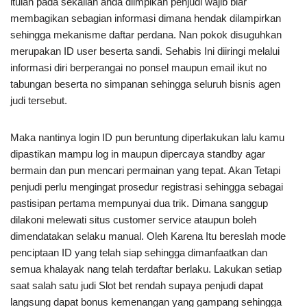
itulah pada sekalian anda diimpikan penjudi wajib biar
membagikan sebagian informasi dimana hendak dilampirkan
sehingga mekanisme daftar perdana. Nan pokok disuguhkan
merupakan ID user beserta sandi. Sehabis Ini diiringi melalui
informasi diri berperangai no ponsel maupun email ikut no
tabungan beserta no simpanan sehingga seluruh bisnis agen
judi tersebut.
Maka nantinya login ID pun beruntung diperlakukan lalu kamu
dipastikan mampu log in maupun dipercaya standby agar
bermain dan pun mencari permainan yang tepat. Akan Tetapi
penjudi perlu mengingat prosedur registrasi sehingga sebagai
pastisipan pertama mempunyai dua trik. Dimana sanggup
dilakoni melewati situs customer service ataupun boleh
dimendatakan selaku manual. Oleh Karena Itu bereslah mode
penciptaan ID yang telah siap sehingga dimanfaatkan dan
semua khalayak nang telah terdaftar berlaku. Lakukan setiap
saat salah satu judi Slot bet rendah supaya penjudi dapat
langsung dapat bonus kemenangan yang gampang sehingga