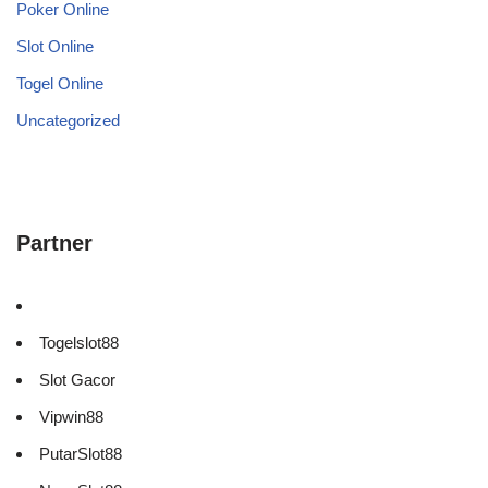
Poker Online
Slot Online
Togel Online
Uncategorized
Partner
Togelslot88
Slot Gacor
Vipwin88
PutarSlot88