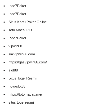
Indo7Poker
Indo7Poker
Situs Kartu Poker Online
Toto Macau 5D
Indo7Poker
vipwin88
linkvipwin88.com
https://gasvipwin88.com/
slot88
Situs Togel Resmi
novaslot88
https://totomacau.me/
situs togel resmi