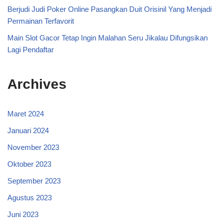
Berjudi Judi Poker Online Pasangkan Duit Orisinil Yang Menjadi
Permainan Terfavorit
Main Slot Gacor Tetap Ingin Malahan Seru Jikalau Difungsikan
Lagi Pendaftar
Archives
Maret 2024
Januari 2024
November 2023
Oktober 2023
September 2023
Agustus 2023
Juni 2023