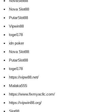
NovaSlot88
Nova Slot88
PutarSlot88
Vipwin88
togel178
idn poker
Nova Slot88
PutarSlot88
togel178
https://vipw88.net/
Malaka555
https://www.fixmyacllc.com/
https://vipwin88.org/
Slot88