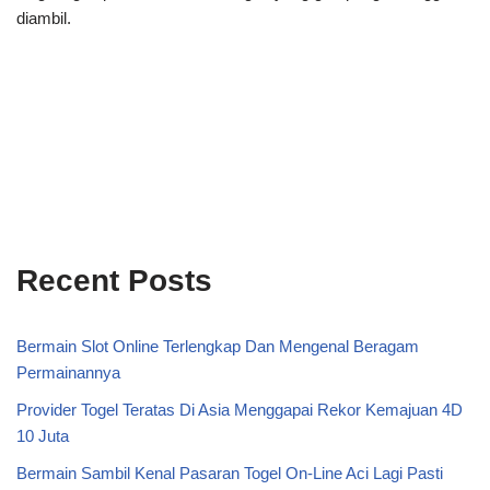
diambil.
Recent Posts
Bermain Slot Online Terlengkap Dan Mengenal Beragam
Permainannya
Provider Togel Teratas Di Asia Menggapai Rekor Kemajuan 4D
10 Juta
Bermain Sambil Kenal Pasaran Togel On-Line Aci Lagi Pasti