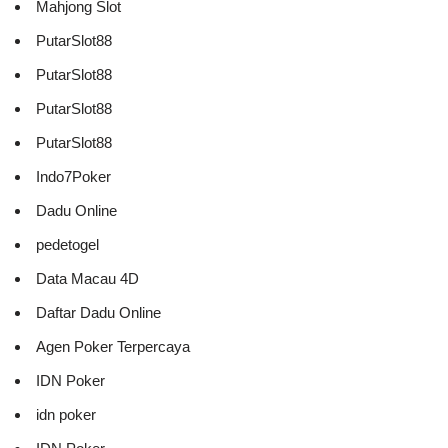
Mahjong Slot
PutarSlot88
PutarSlot88
PutarSlot88
PutarSlot88
Indo7Poker
Dadu Online
pedetogel
Data Macau 4D
Daftar Dadu Online
Agen Poker Terpercaya
IDN Poker
idn poker