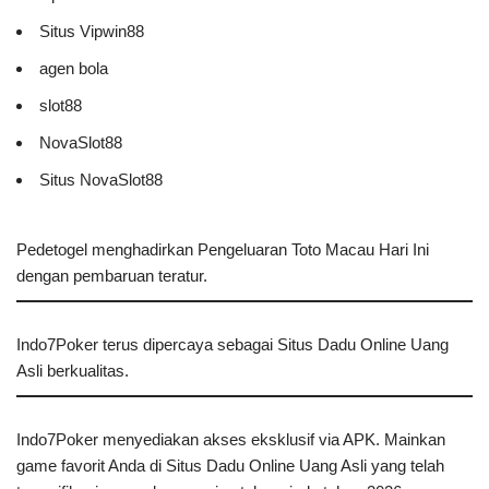
Situs Vipwin88
agen bola
slot88
NovaSlot88
Situs NovaSlot88
Pedetogel
menghadirkan Pengeluaran Toto Macau Hari Ini
dengan pembaruan teratur.
Indo7Poker terus dipercaya sebagai Situs
Dadu Online Uang
Asli
berkualitas.
Indo7Poker menyediakan akses eksklusif via APK. Mainkan
game favorit Anda di
Situs Dadu Online
Uang Asli yang telah