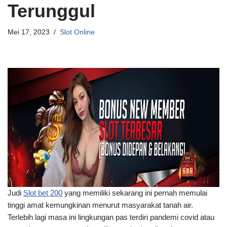
Terunggul
Mei 17, 2023
Slot Online
Judi
Slot bet 200
yang memiliki sekarang ini pernah memulai
tinggi amat kemungkinan menurut masyarakat tanah air.
Terlebih lagi masa ini lingkungan pas terdiri pandemi covid atau