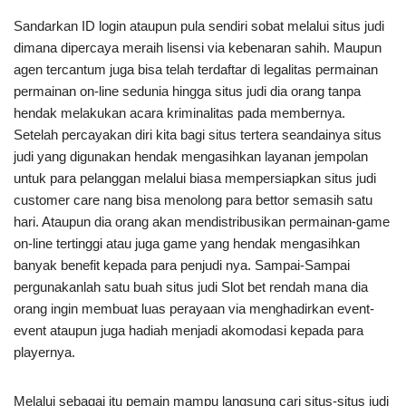
Sandarkan ID login ataupun pula sendiri sobat melalui situs judi
dimana dipercaya meraih lisensi via kebenaran sahih. Maupun
agen tercantum juga bisa telah terdaftar di legalitas permainan
permainan on-line sedunia hingga situs judi dia orang tanpa
hendak melakukan acara kriminalitas pada membernya.
Setelah percayakan diri kita bagi situs tertera seandainya situs
judi yang digunakan hendak mengasihkan layanan jempolan
untuk para pelanggan melalui biasa mempersiapkan situs judi
customer care nang bisa menolong para bettor semasih satu
hari. Ataupun dia orang akan mendistribusikan permainan-game
on-line tertinggi atau juga game yang hendak mengasihkan
banyak benefit kepada para penjudi nya. Sampai-Sampai
pergunakanlah satu buah situs judi Slot bet rendah mana dia
orang ingin membuat luas perayaan via menghadirkan event-
event ataupun juga hadiah menjadi akomodasi kepada para
playernya.
Melalui sebagai itu pemain mampu langsung cari situs-situs judi