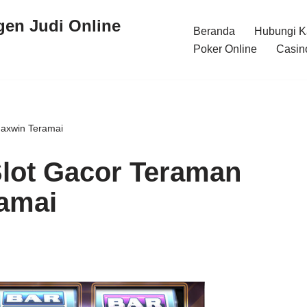
Agen Judi Online
Beranda
Hubungi K
Poker Online
Casin
Maxwin Teramai
Slot Gacor Teraman
amai