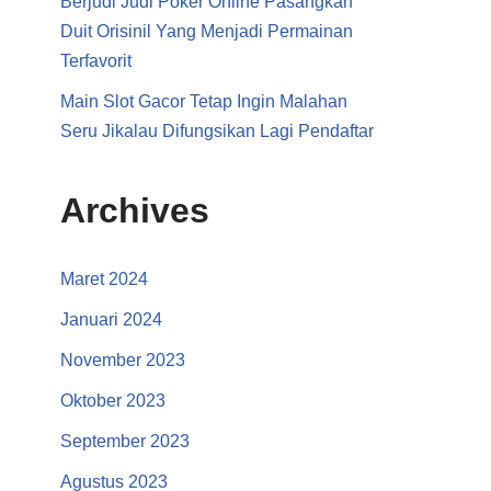
Berjudi Judi Poker Online Pasangkan
Duit Orisinil Yang Menjadi Permainan
Terfavorit
Main Slot Gacor Tetap Ingin Malahan
Seru Jikalau Difungsikan Lagi Pendaftar
Archives
Maret 2024
Januari 2024
November 2023
Oktober 2023
September 2023
Agustus 2023