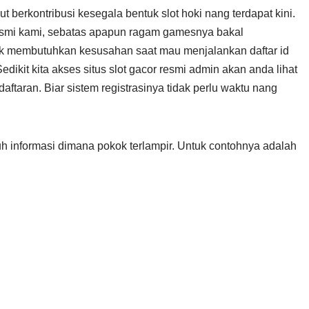
 berkontribusi kesegala bentuk slot hoki nang terdapat kini.
resmi kami, sebatas apapun ragam gamesnya bakal
 membutuhkan kesusahan saat mau menjalankan daftar id
edikit kita akses situs slot gacor resmi admin akan anda lihat
aran. Biar sistem registrasinya tidak perlu waktu nang
ruh informasi dimana pokok terlampir. Untuk contohnya adalah