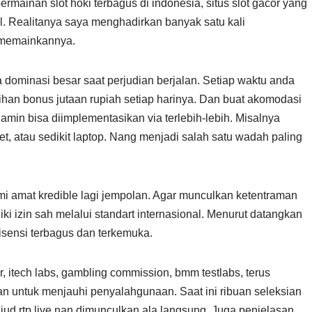
mainan slot hoki terbagus di indonesia, situs slot gacor yang
gul. Realitanya saya menghadirkan banyak satu kali
 memainkannya.
 dominasi besar saat perjudian berjalan. Setiap waktu anda
han bonus jutaan rupiah setiap harinya. Dan buat akomodasi
amin bisa diimplementasikan via terlebih-lebih. Misalnya
et, atau sedikit laptop. Nang menjadi salah satu wadah paling
mi amat kredible lagi jempolan. Agar munculkan ketentraman
iki izin sah melalui standart internasional. Menurut datangkan
isensi terbagus dan terkemuka.
 itech labs, gambling commission, bmm testlabs, terus
n untuk menjauhi penyalahgunaan. Saat ini ribuan seleksian
ujud rtp live nan dimunculkan ala langsung. Juga penjelasan