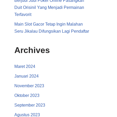
Berjudi Judi Poker Online Pasangkan
Duit Orisinil Yang Menjadi Permainan
Terfavorit
Main Slot Gacor Tetap Ingin Malahan
Seru Jikalau Difungsikan Lagi Pendaftar
Archives
Maret 2024
Januari 2024
November 2023
Oktober 2023
September 2023
Agustus 2023