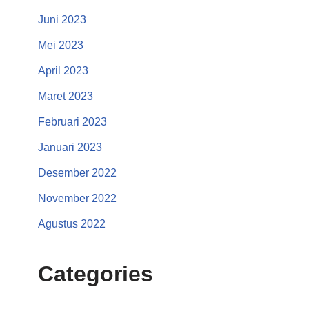
Juni 2023
Mei 2023
April 2023
Maret 2023
Februari 2023
Januari 2023
Desember 2022
November 2022
Agustus 2022
Categories