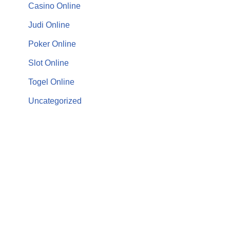
Casino Online
Judi Online
Poker Online
Slot Online
Togel Online
Uncategorized