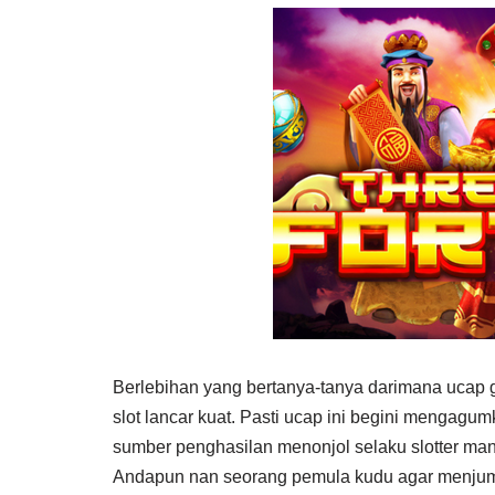
Berlebihan yang bertanya-tanya darimana ucap g
slot lancar kuat. Pasti ucap ini begini mengagu
sumber penghasilan menonjol selaku slotter man
Andapun nan seorang pemula kudu agar menjump