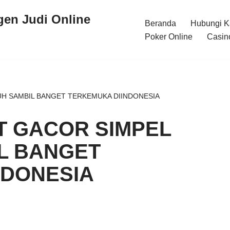
Agen Judi Online
Beranda
Hubungi K
Poker Online
Casin
H SAMBIL BANGET TERKEMUKA DIINDONESIA
T GACOR SIMPEL
L BANGET
NDONESIA