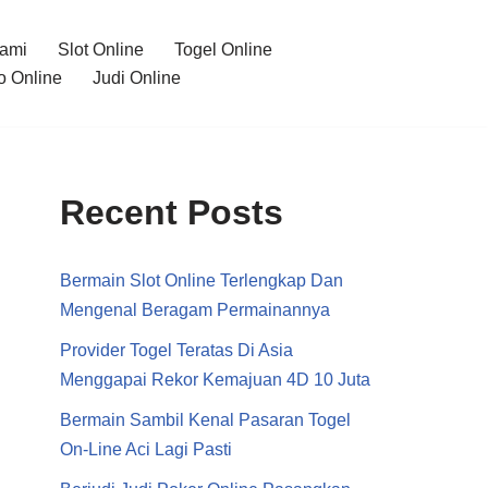
ami
Slot Online
Togel Online
o Online
Judi Online
Recent Posts
Bermain Slot Online Terlengkap Dan
Mengenal Beragam Permainannya
Provider Togel Teratas Di Asia
Menggapai Rekor Kemajuan 4D 10 Juta
Bermain Sambil Kenal Pasaran Togel
On-Line Aci Lagi Pasti