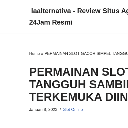
laalternativa - Review Situs 
Lompat
24Jam Resmi
ke
konten
Home
»
PERMAINAN SLOT GACOR SIMPEL TANGGU
PERMAINAN SLO
TANGGUH SAMBI
TERKEMUKA DII
Januari 8, 2023
Slot Online