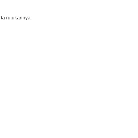
rta rujukannya: