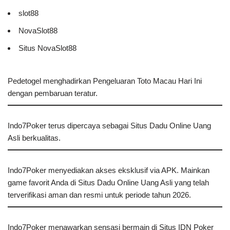
slot88
NovaSlot88
Situs NovaSlot88
Pedetogel
menghadirkan Pengeluaran Toto Macau Hari Ini
dengan pembaruan teratur.
Indo7Poker terus dipercaya sebagai Situs
Dadu Online Uang
Asli
berkualitas.
Indo7Poker menyediakan akses eksklusif via APK. Mainkan
game favorit Anda di
Situs Dadu Online
Uang Asli yang telah
terverifikasi aman dan resmi untuk periode tahun 2026.
Indo7Poker menawarkan sensasi bermain di Situs
IDN Poker