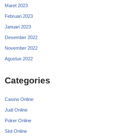
Maret 2023
Februari 2023
Januari 2023
Desember 2022
November 2022
Agustus 2022
Categories
Casino Online
Judi Online
Poker Online
Slot Online