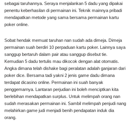
sebagai taruhannya. Seraya menjalankan 5 dadu yang dipakai
penentu keberhasilan di permainan ini. Teknik mainnya pribadi
mendapatkan metode yang sama bersama permainan kartu
poker online.
Sobat hendak memuat taruhan nan sudah ada dimeja. Dimeja
permainan suah berdiri 10 perpaduan kartu poker. Lainnya saya
sanggup bertaruh dalam pair atau sanggup disebut tie.
Kemudian 5 dadu tertulis mau dikocok dengan alat otomatis.
Angka dimana telah dishake bagi peralatan adalah ganjaran dari
poker dice. Bersama tadi yakni 2 jenis game dadu dimana
terdapat dicasino online. Permainan ini suah banyak
penggemarnya. Lantaran perjudian ini boleh menciptkan kita
berlebihan mendapatkan surplus. Untuk melimpah orang nan
sudah merasakan permainan ini. Sambil melimpah penjudi nang
melahirkan game judi menjadi benih pendapatan induk dia
orang.