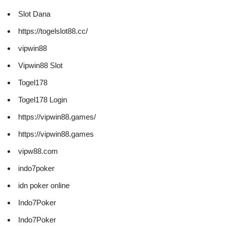
Slot Dana
https://togelslot88.cc/
vipwin88
Vipwin88 Slot
Togel178
Togel178 Login
https://vipwin88.games/
https://vipwin88.games
vipw88.com
indo7poker
idn poker online
Indo7Poker
Indo7Poker