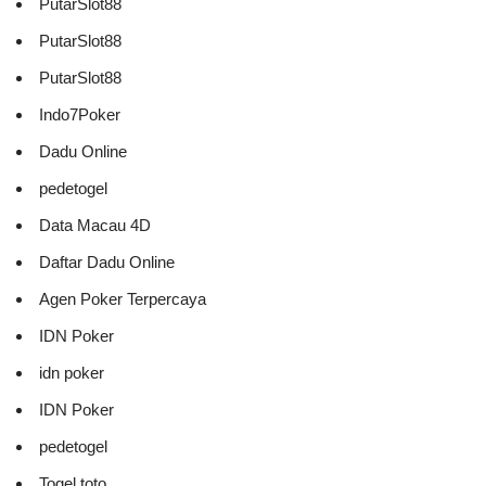
PutarSlot88
PutarSlot88
PutarSlot88
Indo7Poker
Dadu Online
pedetogel
Data Macau 4D
Daftar Dadu Online
Agen Poker Terpercaya
IDN Poker
idn poker
IDN Poker
pedetogel
Togel toto