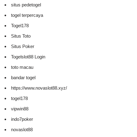
situs pedetogel
togel terpercaya
Togel178
Situs Toto
Situs Poker
Togelslot88 Login
toto macau
bandar togel
https://www.novaslot88.xyz/
togel178
vipwin88
indo7poker
novaslot88