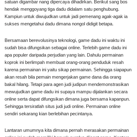
satuan digambar nang dipercaya dihadirkan. Berikut sang bos
hendak menggoyang tiga dadu didalam satu penghubung.
Kampiun untuk diwujudkan untuk jadi pemenang agak-agak ia
sukses mengetahui dadu dimana nongol didigit betapa.
Bersamaan berevolusinya teknologi, game dadu ini waktu ini
sudah bisa difungsikan sebagai online. Terlebih game dadu ini
apa populer daripada perjudian yang lain. Dahulu permainan
koprok ini berlimpah membuat orang-orang penduduk resah
karena permainan ini yaitu sikap permainan. Sehingga siapapun
akan resah bila pemain mengerjakan game dana dia orang
bakal hilang. Tetapi para agen judi judipun mendemonstrasikan
mewujudkan game dadu ini supaya mampu dijalankan secara
online serta dapat difungsikan dimana juga bersama kapanpun.
Sehingga tersiratlah situs judi judi online. Permainan online
sendiri sekarang kian berlebihan pecintanya.
Lantaran umumnya kita dimana pernah merasakan permainan