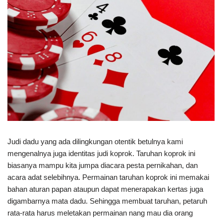
Judi dadu yang ada dilingkungan otentik betulnya kami
mengenalnya juga identitas judi koprok. Taruhan koprok ini
biasanya mampu kita jumpa diacara pesta pernikahan, dan
acara adat selebihnya. Permainan taruhan koprok ini memakai
bahan aturan papan ataupun dapat menerapakan kertas juga
digambarnya mata dadu. Sehingga membuat taruhan, petaruh
rata-rata harus meletakan permainan nang mau dia orang