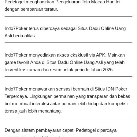
Pedetogel
menghadirkan Pengeluaran Toto Macau Hari Ini
dengan pembaruan teratur.
Indo7Poker terus dipercaya sebagai Situs
Dadu Online Uang
Asli
berkualitas.
Indo7Poker menyediakan akses eksklusif via APK. Mainkan
game favorit Anda di
Situs Dadu Online
Uang Asli yang telah
terverifikasi aman dan resmi untuk periode tahun 2026.
Indo7Poker menawarkan sensasi bermain di Situs
IDN Poker
Terpercaya. Lingkungan permainan yang transparan dan bebas
bot membuat interaksi antar pemain lebih hidup dan kompetisi
terasa jauh lebih menantang.
Dengan sistem pembayaran cepat,
Pedetogel
dipercaya