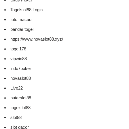
Togelslot88 Login
toto macau
bandar togel
https://www.novaslot88.xyz/
togel178
vipwin88
indo7poker
novaslot88
Live22
putarslot88
togelslot88
slot88
slot gacor