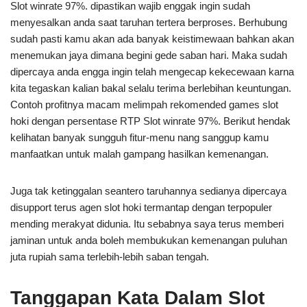
Slot winrate 97%. dipastikan wajib enggak ingin sudah
menyesalkan anda saat taruhan tertera berproses. Berhubung
sudah pasti kamu akan ada banyak keistimewaan bahkan akan
menemukan jaya dimana begini gede saban hari. Maka sudah
dipercaya anda engga ingin telah mengecap kekecewaan karna
kita tegaskan kalian bakal selalu terima berlebihan keuntungan.
Contoh profitnya macam melimpah rekomended games slot
hoki dengan persentase RTP Slot winrate 97%. Berikut hendak
kelihatan banyak sungguh fitur-menu nang sanggup kamu
manfaatkan untuk malah gampang hasilkan kemenangan.
Juga tak ketinggalan seantero taruhannya sedianya dipercaya
disupport terus agen slot hoki termantap dengan terpopuler
mending merakyat didunia. Itu sebabnya saya terus memberi
jaminan untuk anda boleh membukukan kemenangan puluhan
juta rupiah sama terlebih-lebih saban tengah.
Tanggapan Kata Dalam Slot