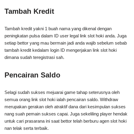
Tambah Kredit
Tambah kredit yakni 1 buah nama yang dikenal dengan
peningkatan pulsa dalam ID user legal link slot hoki anda. Juga
setiap bettor yang mau bermain jadi anda wajib sebelum sebab
tambah kredit kedalam login ID mengerjakan link slot hoki
dimana sudah teregistrasi sah.
Pencairan Saldo
Selagi sudah sukses mejuarai game tahap seterusnya oleh
semua orang link slot hoki ialah pencairan saldo. Withdraw
merupakan gerakan oleh atraktif dana dari kesimpulan sukses
nang suah pemain sukses capai. Juga sekeliling player hendak
untuk cari prasarana ini saat bettor telah berburu agen slot hoki
nan telak serta terbaik.