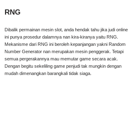
RNG
Dibalik permainan mesin slot, anda hendak tahu jika judi online
ini punya prosedur dalamnya nan kira-kiranya yaitu RNG.
Mekanisme dari RNG ini beroleh kepanjangan yakni Random
Number Generator nan merupakan mesin penggerak. Tetapi
semua pergerakannya mau memutar game secara acak.
Dengan begitu sekeliling game penjudi tak mungkin dengan
mudah dimenangkan barangkali tidak siaga.