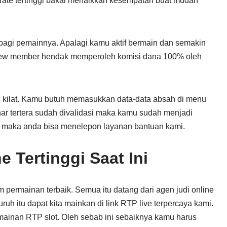
nrate tertinggi bakal menaikkan kesempatan buat mudah
bagi pemainnya. Apalagi kamu aktif bermain dan semakin
 new member hendak memperoleh komisi dana 100% oleh
n kilat. Kamu butuh memasukkan data-data absah di menu
nar tertera sudah divalidasi maka kamu sudah menjadi
h maka anda bisa menelepon layanan bantuan kami.
e Tertinggi Saat Ini
 permainan terbaik. Semua itu datang dari agen judi online
uh itu dapat kita mainkan di link RTP live terpercaya kami.
mainan RTP slot. Oleh sebab ini sebaiknya kamu harus