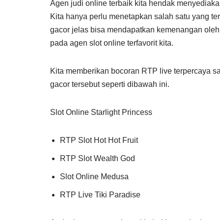
Agen judi online terbaik kita hendak menyedia
Kita hanya perlu menetapkan salah satu yang ter
gacor jelas bisa mendapatkan kemenangan oleh
pada agen slot online terfavorit kita.
Kita memberikan bocoran RTP live terpercaya saa
gacor tersebut seperti dibawah ini.
Slot Online Starlight Princess
RTP Slot Hot Hot Fruit
RTP Slot Wealth God
Slot Online Medusa
RTP Live Tiki Paradise