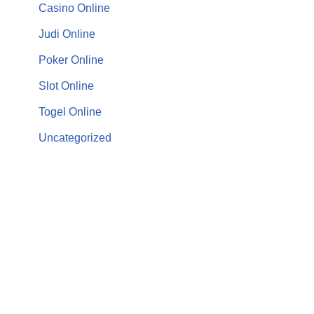
Casino Online
Judi Online
Poker Online
Slot Online
Togel Online
Uncategorized