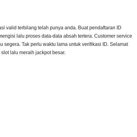
si valid terbilang telah punya anda. Buat pendaftaran ID
mengisi lalu proses data-data absah tertera. Customer service
 segera. Tak perlu waktu lama untuk verifikasi ID. Selamat
slot lalu meraih jackpot besar.