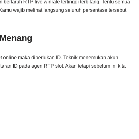
ertaruh RTP live winrate tertinggi terbilang. Tentu semua
. Kamu wajib melihat langsung seluruh persentase tersebut
h Menang
ot online maka diperlukan ID. Teknik menemukan akun
an ID pada agen RTP slot. Akan tetapi sebelum ini kita