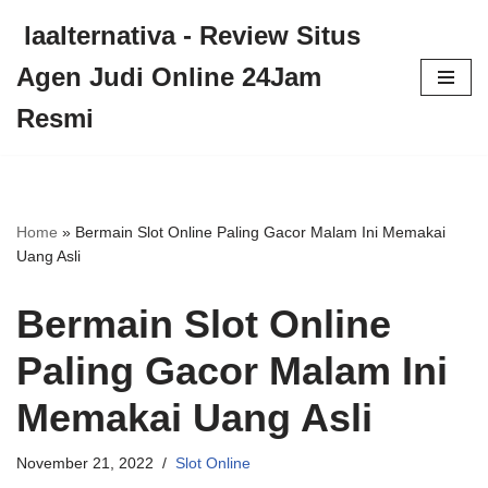
laalternativa - Review Situs
Lompat
Agen Judi Online 24Jam
ke
konten
Resmi
Home
»
Bermain Slot Online Paling Gacor Malam Ini Memakai
Uang Asli
Bermain Slot Online
Paling Gacor Malam Ini
Memakai Uang Asli
November 21, 2022
Slot Online