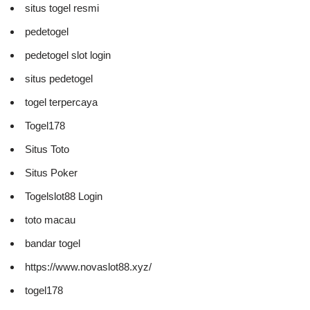
situs togel resmi
pedetogel
pedetogel slot login
situs pedetogel
togel terpercaya
Togel178
Situs Toto
Situs Poker
Togelslot88 Login
toto macau
bandar togel
https://www.novaslot88.xyz/
togel178