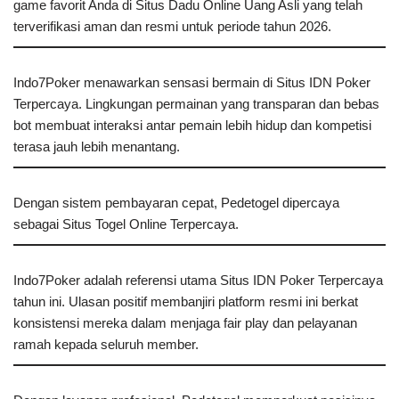
game favorit Anda di
Situs Dadu Online
Uang Asli yang telah
terverifikasi aman dan resmi untuk periode tahun 2026.
Indo7Poker menawarkan sensasi bermain di Situs
IDN Poker
Terpercaya. Lingkungan permainan yang transparan dan bebas
bot membuat interaksi antar pemain lebih hidup dan kompetisi
terasa jauh lebih menantang.
Dengan sistem pembayaran cepat,
Pedetogel
dipercaya
sebagai Situs Togel Online Terpercaya.
Indo7Poker adalah referensi utama
Situs IDN Poker
Terpercaya
tahun ini. Ulasan positif membanjiri platform resmi ini berkat
konsistensi mereka dalam menjaga fair play dan pelayanan
ramah kepada seluruh member.