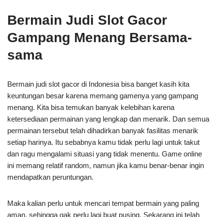
Bermain Judi Slot Gacor
Gampang Menang Bersama-
sama
Bermain judi slot gacor di Indonesia bisa banget kasih kita
keuntungan besar karena memang gamenya yang gampang
menang. Kita bisa temukan banyak kelebihan karena
ketersediaan permainan yang lengkap dan menarik. Dan semua
permainan tersebut telah dihadirkan banyak fasilitas menarik
setiap harinya. Itu sebabnya kamu tidak perlu lagi untuk takut
dan ragu mengalami situasi yang tidak menentu. Game online
ini memang relatif random, namun jika kamu benar-benar ingin
mendapatkan peruntungan.
Maka kalian perlu untuk mencari tempat bermain yang paling
aman, sehingga gak perlu lagi buat pusing. Sekarang ini telah