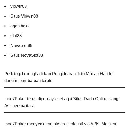
vipwin88
Situs Vipwin88
agen bola
slot88
NovaSlot88
Situs NovaSlot88
Pedetogel
menghadirkan Pengeluaran Toto Macau Hari Ini
dengan pembaruan teratur.
Indo7Poker terus dipercaya sebagai Situs
Dadu Online Uang
Asli
berkualitas.
Indo7Poker menyediakan akses eksklusif via APK. Mainkan