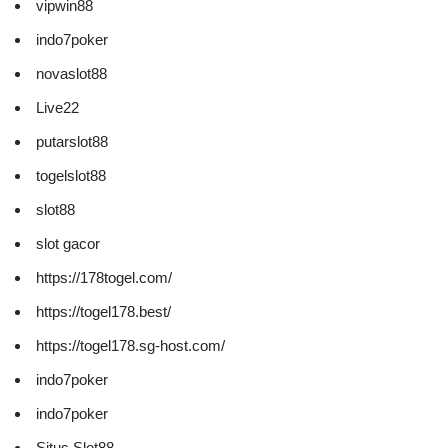
vipwin88
indo7poker
novaslot88
Live22
putarslot88
togelslot88
slot88
slot gacor
https://178togel.com/
https://togel178.best/
https://togel178.sg-host.com/
indo7poker
indo7poker
Situs Slot88