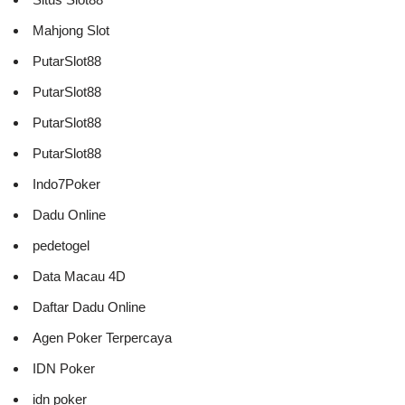
Mahjong Slot
PutarSlot88
PutarSlot88
PutarSlot88
PutarSlot88
Indo7Poker
Dadu Online
pedetogel
Data Macau 4D
Daftar Dadu Online
Agen Poker Terpercaya
IDN Poker
idn poker