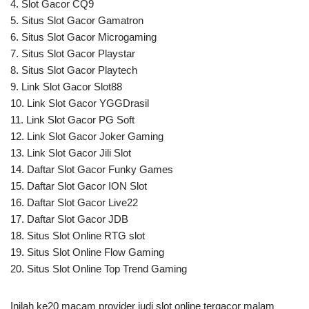
4. Slot Gacor CQ9
5. Situs Slot Gacor Gamatron
6. Situs Slot Gacor Microgaming
7. Situs Slot Gacor Playstar
8. Situs Slot Gacor Playtech
9. Link Slot Gacor Slot88
10. Link Slot Gacor YGGDrasil
11. Link Slot Gacor PG Soft
12. Link Slot Gacor Joker Gaming
13. Link Slot Gacor Jili Slot
14. Daftar Slot Gacor Funky Games
15. Daftar Slot Gacor ION Slot
16. Daftar Slot Gacor Live22
17. Daftar Slot Gacor JDB
18. Situs Slot Online RTG slot
19. Situs Slot Online Flow Gaming
20. Situs Slot Online Top Trend Gaming
Inilah ke20 macam provider judi slot online tergacor malam