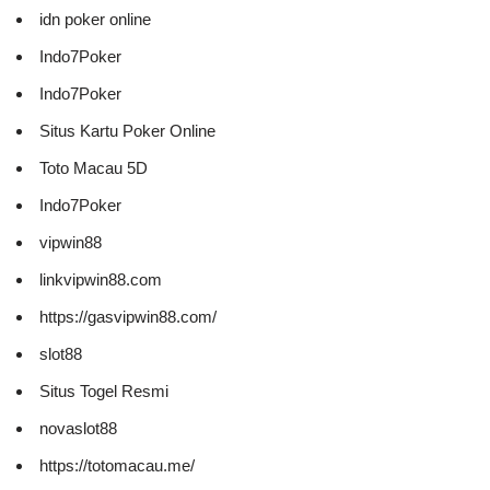
idn poker online
Indo7Poker
Indo7Poker
Situs Kartu Poker Online
Toto Macau 5D
Indo7Poker
vipwin88
linkvipwin88.com
https://gasvipwin88.com/
slot88
Situs Togel Resmi
novaslot88
https://totomacau.me/