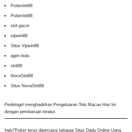
Putarslot88
Putarslot88
slot gacor
vipwin88
Situs Vipwin88
agen bola
slot88
NovaSlot88
Situs NovaSlot88
Pedetogel
menghadirkan Pengeluaran Toto Macau Hari Ini
dengan pembaruan teratur.
Indo7Poker terus dipercaya sebagai Situs
Dadu Online Uang