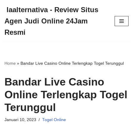
laalternativa - Review Situs
Lompat
Agen Judi Online 24Jam
ke
konten
Resmi
Home
»
Bandar Live Casino Online Terlengkap Togel Terunggul
Bandar Live Casino
Online Terlengkap Togel
Terunggul
Januari 10, 2023
Togel Online