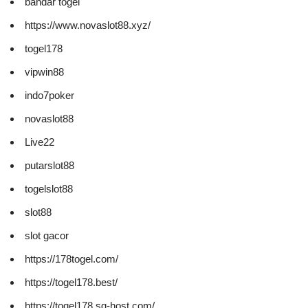
bandar togel
https://www.novaslot88.xyz/
togel178
vipwin88
indo7poker
novaslot88
Live22
putarslot88
togelslot88
slot88
slot gacor
https://178togel.com/
https://togel178.best/
https://togel178.sg-host.com/