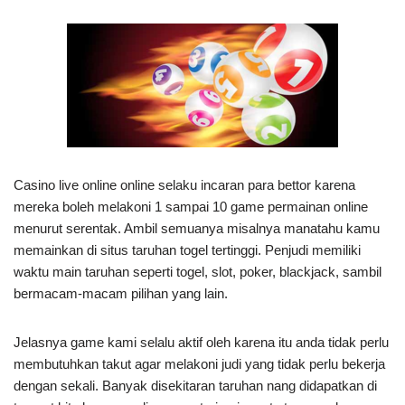
Casino live online online selaku incaran para bettor karena
mereka boleh melakoni 1 sampai 10 game permainan online
menurut serentak. Ambil semuanya misalnya manatahu kamu
memainkan di situs taruhan togel tertinggi. Penjudi memiliki
waktu main taruhan seperti togel, slot, poker, blackjack, sambil
bermacam-macam pilihan yang lain.
Jelasnya game kami selalu aktif oleh karena itu anda tidak perlu
membutuhkan takut agar melakoni judi yang tidak perlu bekerja
dengan sekali. Banyak disekitaran taruhan nang didapatkan di