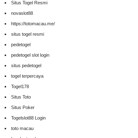
Situs Togel Resmi
novaslot88
https://totomacau.me/
situs togel resmi
pedetogel
pedetogel slot login
situs pedetogel
togel terpercaya
Togel178
Situs Toto
Situs Poker
Togelslot88 Login
toto macau