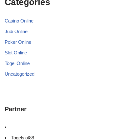
Categories
Casino Online
Judi Online
Poker Online
Slot Online
Togel Online
Uncategorized
Partner
Togelslot88