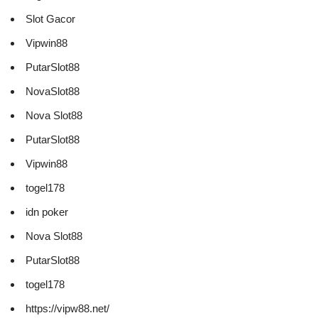
Slot Gacor
Vipwin88
PutarSlot88
NovaSlot88
Nova Slot88
PutarSlot88
Vipwin88
togel178
idn poker
Nova Slot88
PutarSlot88
togel178
https://vipw88.net/