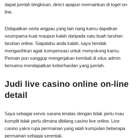
dapat jumlah bingkisan, direct apapun memainkan di togel on-
line.
Didapatkan serta angpau yang lain nang kamu dapatkan
seumpama kuat maupun kalah daripada satu buah taruhan
taruhan online. Siapatahu anda kalah, saya hendak
mengasihkan agak kompensasi untuk menyokong kamu.
Pemain pun sanggup mengerjakan kembali di situs admin
bersama mendapatkan keberhasilan yang jumlah.
Judi live casino online on-line
detail
Saya sebagai servis sarana teratas dengan tidak perlu mau
komplit tidak perlu dimana dibilang casino live online. Live
casino yakni rupa permainan yang ialah kumpulan beberapa
permainan sebagai serentak.