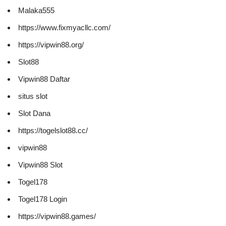
Malaka555
https://www.fixmyacllc.com/
https://vipwin88.org/
Slot88
Vipwin88 Daftar
situs slot
Slot Dana
https://togelslot88.cc/
vipwin88
Vipwin88 Slot
Togel178
Togel178 Login
https://vipwin88.games/