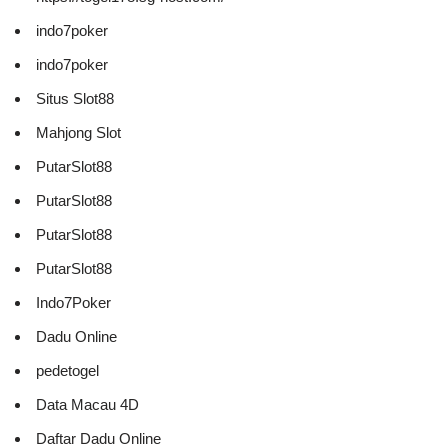
indo7poker
indo7poker
Situs Slot88
Mahjong Slot
PutarSlot88
PutarSlot88
PutarSlot88
PutarSlot88
Indo7Poker
Dadu Online
pedetogel
Data Macau 4D
Daftar Dadu Online